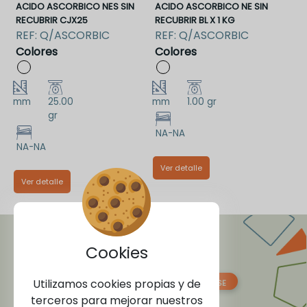
ACIDO ASCORBICO NES SIN
ACIDO ASCORBICO NE SIN
RECUBRIR CJX25
RECUBRIR BL X 1 KG
REF:
Q/ASCORBIC
REF:
Q/ASCORBIC
Colores
Colores
mm
25.00
mm
1.00 gr
gr
NA-NA
NA-NA
Ver detalle
Ver detalle
QK/ASCORBICO NES 1
Q/ASCORBICO NES
MANTENTE CONECTADO
Cookies
CON NOSOTROS
Utilizamos cookies propias y de
terceros para mejorar nuestros