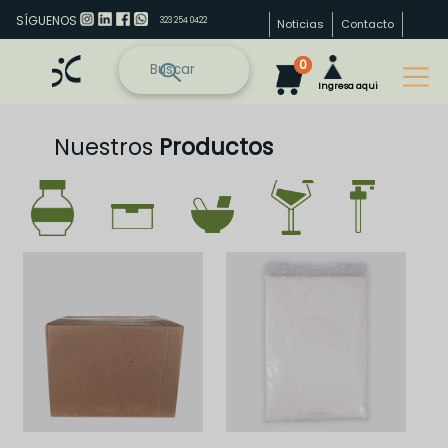
SÍGUENOS
323 254 0422
Noticias
Contacto
0
Ingresa aqui
Nuestros
Productos