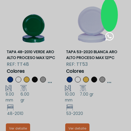
TAPA 48-2010 VERDE ARO
TAPA 53-2020 BLANCA ARO
ALTO PROCESO MAX 121°C
ALTO PROCESO MAX 121°C
REF:
TT48
REF:
TT53
Colores
Colores
...
...
9.00
6.00
10.00
7.00 gr
mm
gr
mm
48-2010
53-2020
Ver detalle
Ver detalle