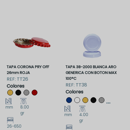
TT26CD I
TT26CN I
TAPA CORONA PRY OFF
TAPA 38-2000 BLANCA ARO
26mm ROJA
GENERICA CON BOTON MAX
REF:
TT26
100°C
REF:
TT38
Colores
Colores
...
mm
8.00
gr
mm
4.00
gr
26-650