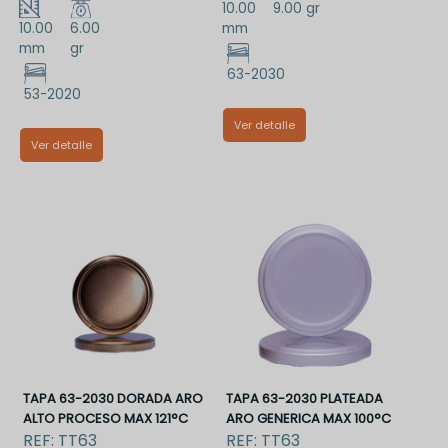
10.00
9.00 gr
10.00
6.00
mm
mm
gr
63-2030
53-2020
Ver detalle
Ver detalle
TT63BAAA
TT53VMAA
TAPA 63-2030 DORADA ARO
TAPA 63-2030 PLATEADA
ALTO PROCESO MAX 121°C
ARO GENERICA MAX 100°C
REF:
TT63
REF:
TT63