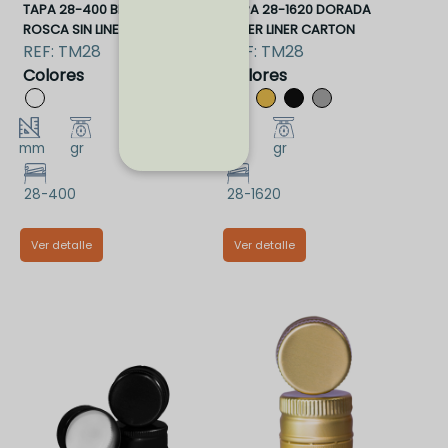
TAPA 28-400 BLANCA
TAPA 28-1620 DORADA
ROSCA SIN LINER
PILFER LINER CARTON
REF:
TM28
REF:
TM28
Colores
Colores
mm
gr
mm
gr
28-400
28-1620
Ver detalle
Ver detalle
TM28BRSL
TM28DPCLC