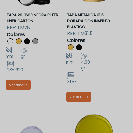
TAPA 28-1620 NEGRA PILFER
TAPA METALICA 31.5
LINER CARTON
DORADA CON INSERTO
REF:
TM28
PLASTICO
REF:
TM31,5
Colores
Colores
mm
gr
mm
4.90
gr
28-1620
31.5-
Ver detalle
TM28NPCLC
Ver detalle
TM31,5DPCIP