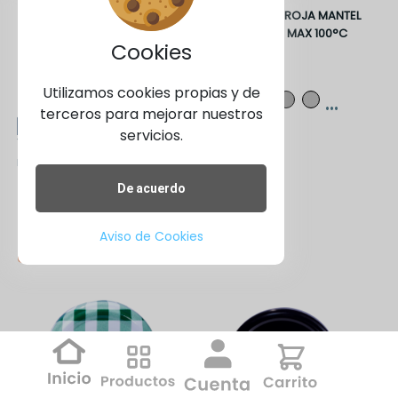
TAPA 63-2030 ROJA ARO
TAPA 63-2030 ROJA MANTEL
GENERICA MAX 100°C
ARO GENERICA MAX 100°C
Cookies
REF:
TT63
REF:
TT63
Colores
Colores
Utilizamos cookies propias y de
...
...
terceros para mejorar nuestros
servicios.
10.00
8.00
10.00
8.00
mm
gr
mm
gr
De acuerdo
63-2030
63-2030
Aviso de Cookies
Ver detalle
Ver detalle
TT63RJAA
TT63RMAA