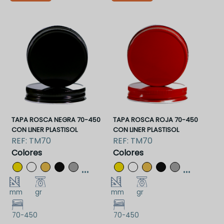
TM70RBCLP
TM70RDCLP
TAPA ROSCA NEGRA 70-450
TAPA ROSCA ROJA 70-450
CON LINER PLASTISOL
CON LINER PLASTISOL
REF:
TM70
REF:
TM70
Colores
Colores
...
...
mm
gr
mm
gr
70-450
70-450