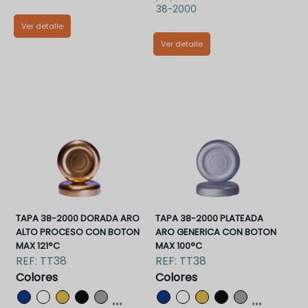
38-2000
Ver detalle
Ver detalle
TT26CR I
TT38BAA
TAPA 38-2000 DORADA ARO
TAPA 38-2000 PLATEADA
ALTO PROCESO CON BOTON
ARO GENERICA CON BOTON
MAX 121°C
MAX 100°C
REF:
TT38
REF:
TT38
Colores
Colores
...
...