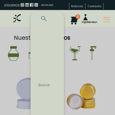
SÍGUENOS
323 254 0422
Noticias
Contacto
0
Ingresa aqui
Nuestros
Productos