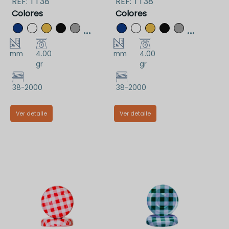
REF:
TT38
REF:
TT38
Colores
Colores
...
...
mm
4.00
mm
4.00
gr
gr
38-2000
38-2000
Ver detalle
Ver detalle
TT38DAA
TT38NAA