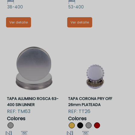
38-400
53-400
Ver detalle
Ver detalle
TMALUM38-400
TMALUM53-400
TAPA ALUMINIO ROSCA 63-
TAPA CORONA PRY OFF
400 SIN LINNER
26mm PLATEADA
REF:
TM63
REF:
TT26
Colores
Colores