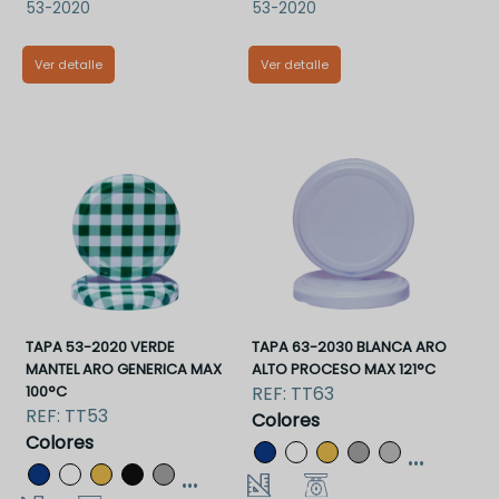
53-2020
53-2020
Ver detalle
Ver detalle
TT53DAAA
TT53PAA
TAPA 53-2020 VERDE
TAPA 63-2030 BLANCA ARO
MANTEL ARO GENERICA MAX
ALTO PROCESO MAX 121°C
100°C
REF:
TT63
REF:
TT53
Colores
Colores
...
...