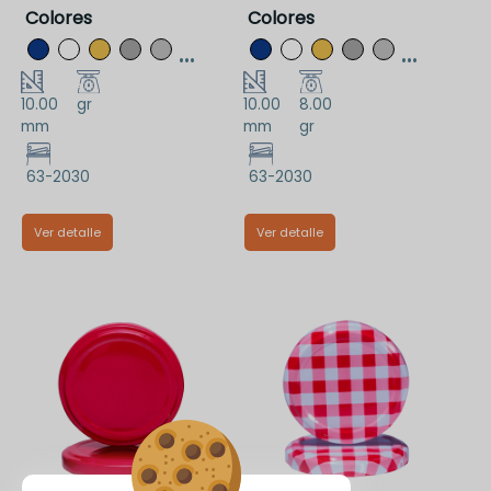
Colores
Colores
...
...
10.00
gr
10.00
8.00
mm
mm
gr
63-2030
63-2030
Ver detalle
Ver detalle
TT63DAAA
TT63PAA