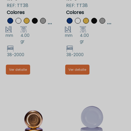
REF:
TT38
REF:
TT38
Colores
Colores
...
...
mm
4.00
mm
4.00
gr
gr
38-2000
38-2000
Ver detalle
Ver detalle
TT38RJAA
TT38VAA