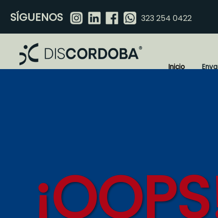
SÍGUENOS
323 254 0422
Inicio
Enva
¡OOPS