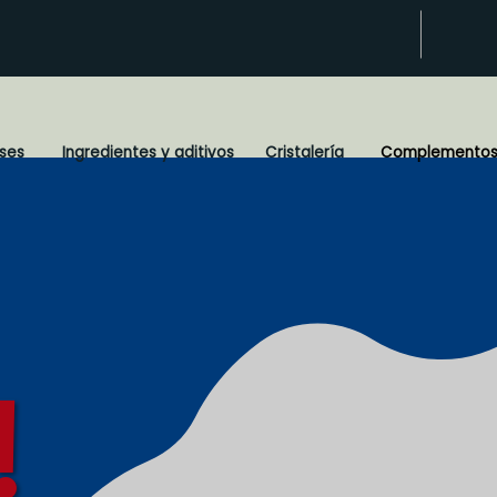
ses
Ingredientes y aditivos
Cristalería
Complemento
!