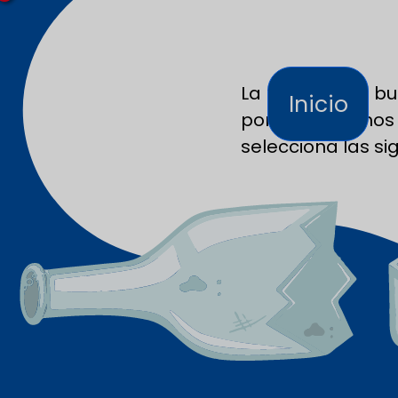
La página que bus
Inicio
porque movimos l
selecciona las si