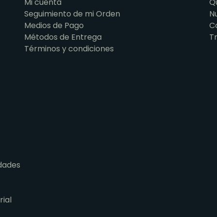
Mi cuenta
Q
Seguimiento de mi Orden
N
Medios de Pago
C
Métodos de Entrega
T
Términos y condiciones
dades
ial