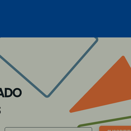
ADO
S